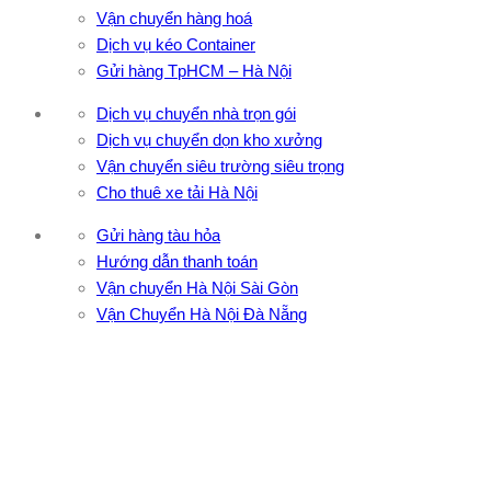
Vận chuyển hàng hoá
Dịch vụ kéo Container
Gửi hàng TpHCM – Hà Nội
Dịch vụ chuyển nhà trọn gói
Dịch vụ chuyển dọn kho xưởng
Vận chuyển siêu trường siêu trọng
Cho thuê xe tải Hà Nội
Gửi hàng tàu hỏa
Hướng dẫn thanh toán
Vận chuyển Hà Nội Sài Gòn
Vận Chuyển Hà Nội Đà Nẵng
CÔNG TY TNHH ĐẦU TƯ XNK VẬN TẢI HOÀNG MINH
Địa chỉ: 76 Đường số 4, Khu phố 20, Phường Bình Tân, Tp
Hồ Chí Minh
VPĐD: 27F3 Đường DN4-3, Khu phố 57, Phường Đông Hưng