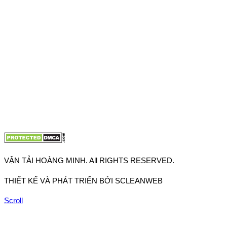
Thuận, Tp Hồ Chí Minh
VP TpHCM: 27J2 Đường DD7-1, Khu phố 61, Phường Đông
Hưng Thuận, Tp Hồ Chí Minh
VP Hà Nội: Đường Vĩnh Quỳnh, Xã Thanh Trì, Tp Hà Nội
Điện thoại:
0902.663.896
-
0909.662.896
Email:
lienhe@vantaihoangminh.com
Website:
www.vantaihoangminh.com
VẬN TẢI HOÀNG MINH. All RIGHTS RESERVED.
THIẾT KẾ VÀ PHÁT TRIỂN BỞI SCLEANWEB
Scroll