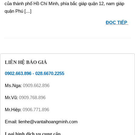
của thành phố Hồ Chí Minh, phía bắc giáp quận 12, nam giáp
quận Phú […]
ĐỌC TIẾP
LIÊN HỆ BÁO GIÁ
0902.663.896
-
028.6670.2255
Ms.Nga:
0909.662.896
Mr.Vũ:
0909.768.896
Mr.Hiệp:
0906.771.896
Email: lienhe@vantaihoangminh.com
Loại hình dịch vụ cung cấp