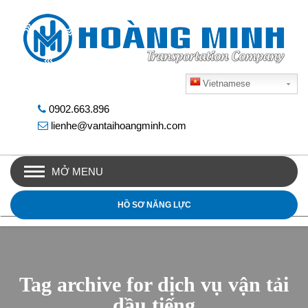
Vietnamese
0902.663.896
lienhe@vantaihoangminh.com
MỞ MENU
HỒ SƠ NĂNG LỰC
Tag archive for dịch vụ vận tải
dầu tiếng