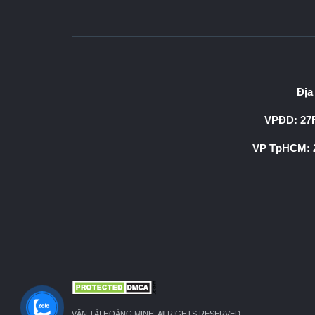
Địa
VPĐD: 27F
VP TpHCM: 2
VẬN TẢI HOÀNG MINH. All RIGHTS RESERVED.