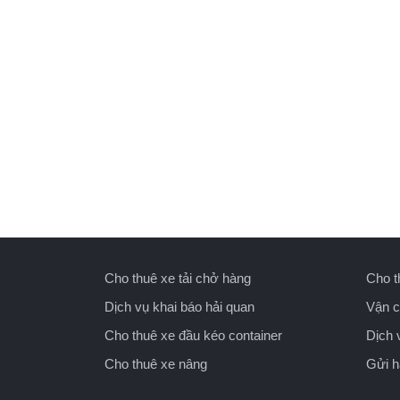
Cho thuê xe tải chở hàng
Cho t
Dịch vụ khai báo hải quan
Vận c
Cho thuê xe đầu kéo container
Dịch 
Cho thuê xe nâng
Gửi 