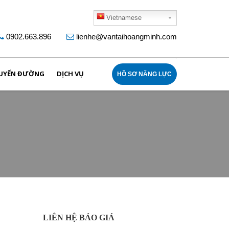
Vietnamese
0902.663.896
lienhe@vantaihoangminh.com
UYẾN ĐƯỜNG
DỊCH VỤ
HỒ SƠ NĂNG LỰC
LIÊN HỆ BÁO GIÁ