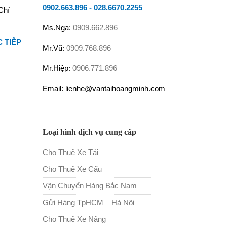
0902.663.896
-
028.6670.2255
Chí
Ms.Nga:
0909.662.896
 TIẾP
Mr.Vũ:
0909.768.896
Mr.Hiệp:
0906.771.896
Email: lienhe@vantaihoangminh.com
Loại hình dịch vụ cung cấp
Cho Thuê Xe Tải
Cho Thuê Xe Cẩu
Vận Chuyển Hàng Bắc Nam
Gửi Hàng TpHCM – Hà Nội
Cho Thuê Xe Nâng