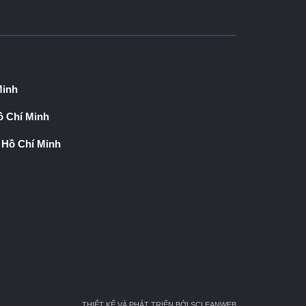
Minh
 Chí Minh
 Hồ Chí Minh
THIẾT KẾ VÀ PHÁT TRIỂN BỞI SCLEANWEB