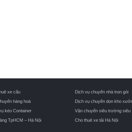
huê xe cẩu
Dịch vụ chuyển nhà trọn gói
huyển hàng hoá
Dịch vụ chuyển dọn kho xưở
vụ kéo Container
Vận chuyển siêu trường siêu 
hàng TpHCM – Hà Nội
Cho thuê xe tải Hà Nội