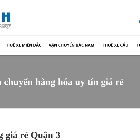
THUÊ XE MIỀN BẮC
VẬN CHUYỂN BẮC NAM
THUÊ XE CẨU
T
n chuyển hàng hóa uy tín giá rẻ
 giá rẻ Quận 3