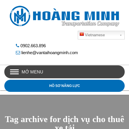
Vietnamese
0902.663.896
lienhe@vantaihoangminh.com
MỞ MENU
HỒ SƠ NĂNG LỰC
Tag archive for dịch vụ cho thuê
xe tải