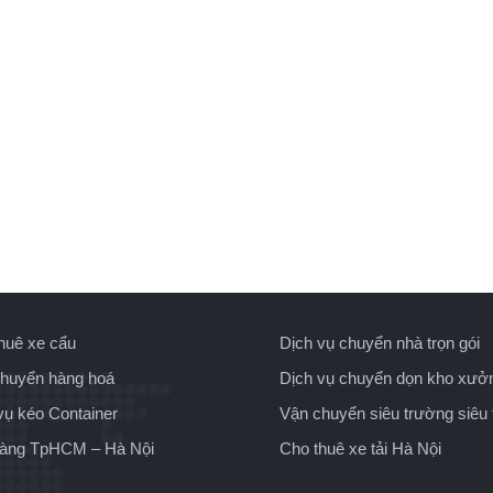
huê xe cẩu
Dịch vụ chuyển nhà trọn gói
huyển hàng hoá
Dịch vụ chuyển dọn kho xưở
vụ kéo Container
Vận chuyển siêu trường siêu 
hàng TpHCM – Hà Nội
Cho thuê xe tải Hà Nội