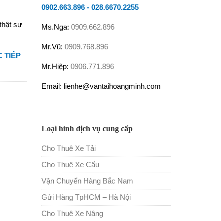
0902.663.896
-
028.6670.2255
thật sự
Ms.Nga:
0909.662.896
Mr.Vũ:
0909.768.896
 TIẾP
Mr.Hiệp:
0906.771.896
Email: lienhe@vantaihoangminh.com
Loại hình dịch vụ cung cấp
Cho Thuê Xe Tải
Cho Thuê Xe Cẩu
Vận Chuyển Hàng Bắc Nam
Gửi Hàng TpHCM – Hà Nội
Cho Thuê Xe Nâng