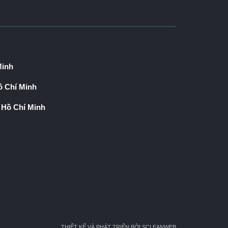
Minh
 Chí Minh
 Hồ Chí Minh
THIẾT KẾ VÀ PHÁT TRIỂN BỞI SCLEANWEB