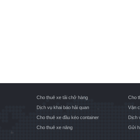
Cho thuê xe tải chở hàng
Cho t
Dịch vụ khai báo hải quan
Vận c
Cho thuê xe đầu kéo container
Dịch 
Cho thuê xe nâng
Gửi 