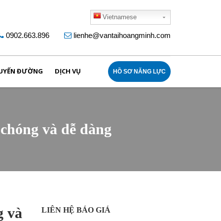
Vietnamese
0902.663.896
lienhe@vantaihoangminh.com
UYẾN ĐƯỜNG
DỊCH VỤ
HỒ SƠ NĂNG LỰC
h chóng và dễ dàng
g và
LIÊN HỆ BÁO GIÁ