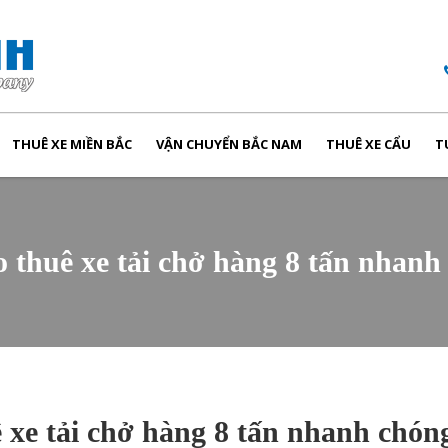
THUÊ XE MIỀN BẮC
VẬN CHUYỂN BẮC NAM
THUÊ XE CẨU
T
o thuê xe tải chở hàng 8 tấn nhan
 xe tải chở hàng 8 tấn nhanh chón