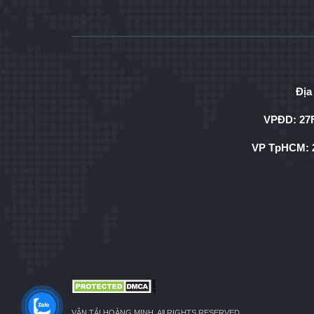
Địa
VPĐD: 27F
VP TpHCM: 2
VẬN TẢI HOÀNG MINH. All RIGHTS RESERVED.