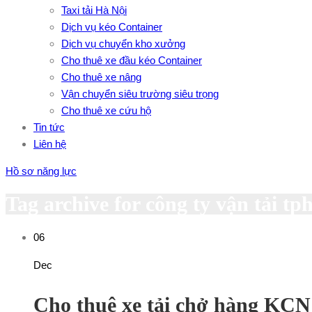
Taxi tải Hà Nội
Dịch vụ kéo Container
Dịch vụ chuyển kho xưởng
Cho thuê xe đầu kéo Container
Cho thuê xe nâng
Vận chuyển siêu trường siêu trọng
Cho thuê xe cứu hộ
Tin tức
Liên hệ
Hồ sơ năng lực
Tag archive for công ty vận tải t
06
Dec
Cho thuê xe tải chở hàng KC