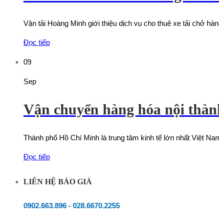
Vận tải Hoàng Minh giới thiệu dịch vụ cho thuê xe tải chở h
Đọc tiếp
09
Sep
Vận chuyển hàng hóa nội th
Thành phố Hồ Chí Minh là trung tâm kinh tế lớn nhất Việt Nam
Đọc tiếp
LIÊN HỆ BÁO GIÁ
0902.663.896
-
028.6670.2255