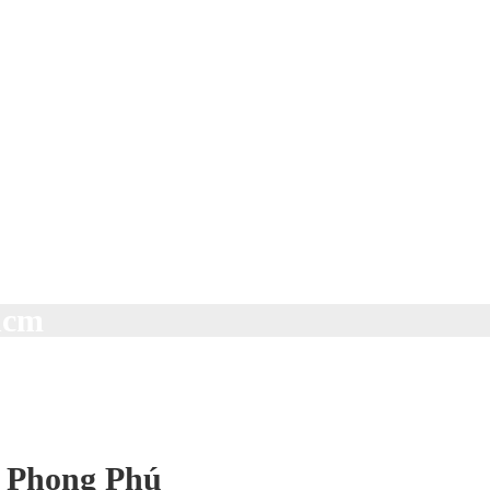
phcm
N Phong Phú