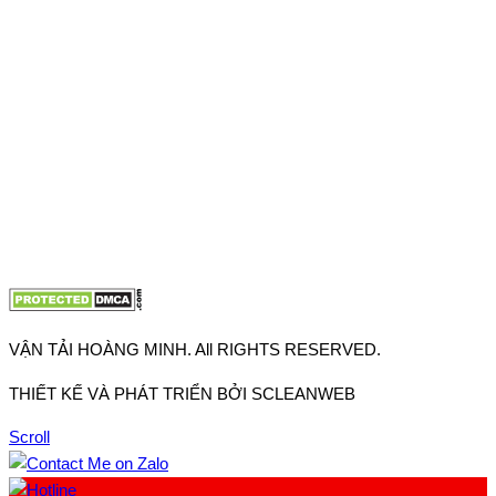
Thuận, Tp Hồ Chí Minh
VP TpHCM: 27J2 Đường DD7-1, Khu phố 61, Phường Đông
Hưng Thuận, Tp Hồ Chí Minh
VP Hà Nội: Đường Vĩnh Quỳnh, Xã Thanh Trì, Tp Hà Nội
Điện thoại:
0902.663.896
-
0909.662.896
Email:
lienhe@vantaihoangminh.com
Website:
www.vantaihoangminh.com
VẬN TẢI HOÀNG MINH. All RIGHTS RESERVED.
THIẾT KẾ VÀ PHÁT TRIỂN BỞI SCLEANWEB
Scroll