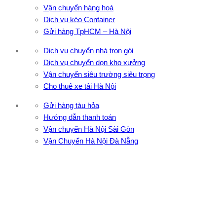
Vận chuyển hàng hoá
Dịch vụ kéo Container
Gửi hàng TpHCM – Hà Nội
Dịch vụ chuyển nhà trọn gói
Dịch vụ chuyển dọn kho xưởng
Vận chuyển siêu trường siêu trọng
Cho thuê xe tải Hà Nội
Gửi hàng tàu hỏa
Hướng dẫn thanh toán
Vận chuyển Hà Nội Sài Gòn
Vận Chuyển Hà Nội Đà Nẵng
CÔNG TY TNHH ĐẦU TƯ XNK VẬN TẢI HOÀNG MINH
Địa chỉ: 76 Đường số 4, Khu phố 20, Phường Bình Tân, Tp
Hồ Chí Minh
VPĐD: 27F3 Đường DN4-3, Khu phố 57, Phường Đông Hưng