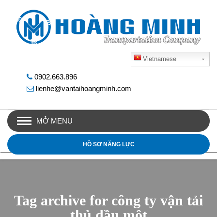
Vietnamese
0902.663.896
lienhe@vantaihoangminh.com
MỞ MENU
HỒ SƠ NĂNG LỰC
Tag archive for công ty vận tải
thủ dầu một