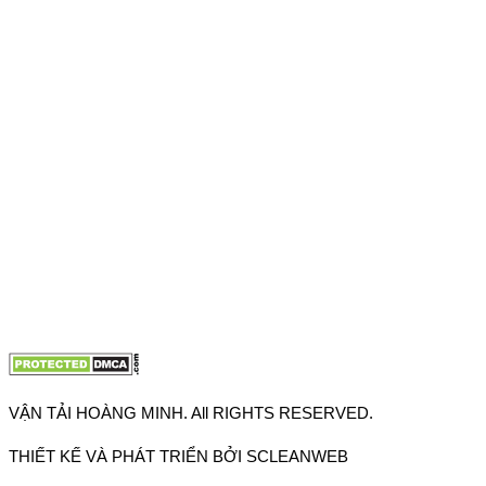
Hồ Chí Minh
VPĐD: 27F3 Đường DN4-3, Khu phố 57, Phường Đông Hưng
Thuận, Tp Hồ Chí Minh
VP TpHCM: 27J2 Đường DD7-1, Khu phố 61, Phường Đông
Hưng Thuận, Tp Hồ Chí Minh
VP Hà Nội: Đường Vĩnh Quỳnh, Xã Thanh Trì, Tp Hà Nội
Điện thoại:
0902.663.896
-
0909.662.896
Email:
lienhe@vantaihoangminh.com
Website:
www.vantaihoangminh.com
VẬN TẢI HOÀNG MINH. All RIGHTS RESERVED.
THIẾT KẾ VÀ PHÁT TRIỂN BỞI SCLEANWEB