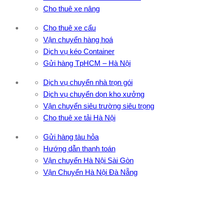
Cho thuê xe nâng
Cho thuê xe cẩu
Vận chuyển hàng hoá
Dịch vụ kéo Container
Gửi hàng TpHCM – Hà Nội
Dịch vụ chuyển nhà trọn gói
Dịch vụ chuyển dọn kho xưởng
Vận chuyển siêu trường siêu trọng
Cho thuê xe tải Hà Nội
Gửi hàng tàu hỏa
Hướng dẫn thanh toán
Vận chuyển Hà Nội Sài Gòn
Vận Chuyển Hà Nội Đà Nẵng
CÔNG TY TNHH ĐẦU TƯ XNK VẬN TẢI HOÀNG MINH
Địa chỉ: 76 Đường số 4, Khu phố 20, Phường Bình Tân, Tp