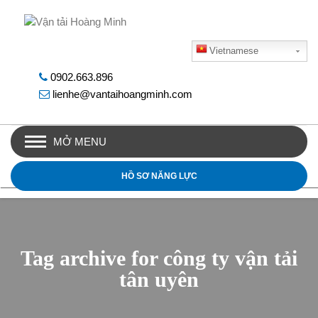
Vietnamese
0902.663.896
lienhe@vantaihoangminh.com
MỞ MENU
HỒ SƠ NĂNG LỰC
Tag archive for công ty vận tải
tân uyên