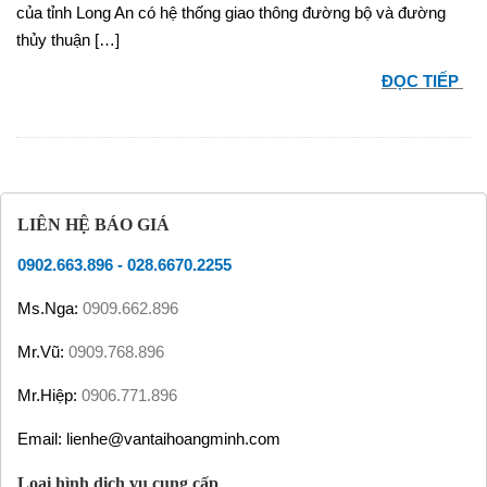
của tỉnh Long An có hệ thống giao thông đường bộ và đường
thủy thuận […]
ĐỌC TIẾP
LIÊN HỆ BÁO GIÁ
0902.663.896
-
028.6670.2255
Ms.Nga:
0909.662.896
Mr.Vũ:
0909.768.896
Mr.Hiệp:
0906.771.896
Email: lienhe@vantaihoangminh.com
Loại hình dịch vụ cung cấp