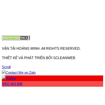
VP Hà Nội: Đường Vĩnh Quỳnh, Xã Thanh Trì, Tp Hà Nội
Điện thoại:
0902.663.896
-
0909.662.896
Email:
lienhe@vantaihoangminh.com
Website:
www.vantaihoangminh.com
VẬN TẢI HOÀNG MINH. All RIGHTS RESERVED.
THIẾT KẾ VÀ PHÁT TRIỂN BỞI SCLEANWEB
Scroll
0902 663 896