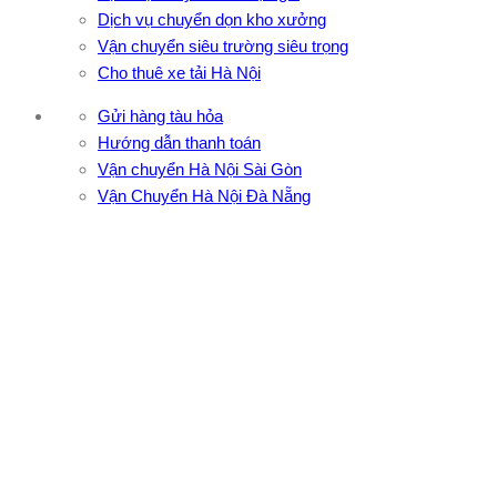
Dịch vụ chuyển dọn kho xưởng
Vận chuyển siêu trường siêu trọng
Cho thuê xe tải Hà Nội
Gửi hàng tàu hỏa
Hướng dẫn thanh toán
Vận chuyển Hà Nội Sài Gòn
Vận Chuyển Hà Nội Đà Nẵng
CÔNG TY TNHH ĐẦU TƯ XNK VẬN TẢI HOÀNG MINH
Địa chỉ: 76 Đường số 4, Khu phố 20, Phường Bình Tân, Tp
Hồ Chí Minh
VPĐD: 27F3 Đường DN4-3, Khu phố 57, Phường Đông Hưng
Thuận, Tp Hồ Chí Minh
VP TpHCM: 27J2 Đường DD7-1, Khu phố 61, Phường Đông
Hưng Thuận, Tp Hồ Chí Minh