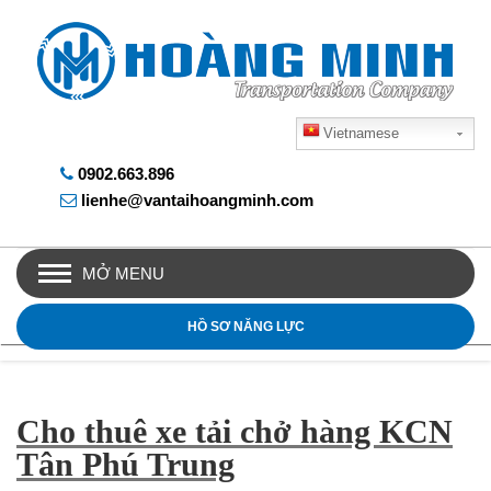
Vietnamese
0902.663.896
lienhe@vantaihoangminh.com
MỞ MENU
HỒ SƠ NĂNG LỰC
Cho thuê xe tải chở hàng KCN
Tân Phú Trung