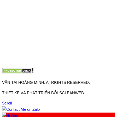
Thuận, Tp Hồ Chí Minh
VP TpHCM: 27J2 Đường DD7-1, Khu phố 61, Phường Đông
Hưng Thuận, Tp Hồ Chí Minh
VP Hà Nội: Đường Vĩnh Quỳnh, Xã Thanh Trì, Tp Hà Nội
Điện thoại:
0902.663.896
-
0909.662.896
Email:
lienhe@vantaihoangminh.com
Website:
www.vantaihoangminh.com
VẬN TẢI HOÀNG MINH. All RIGHTS RESERVED.
THIẾT KẾ VÀ PHÁT TRIỂN BỞI SCLEANWEB
Scroll