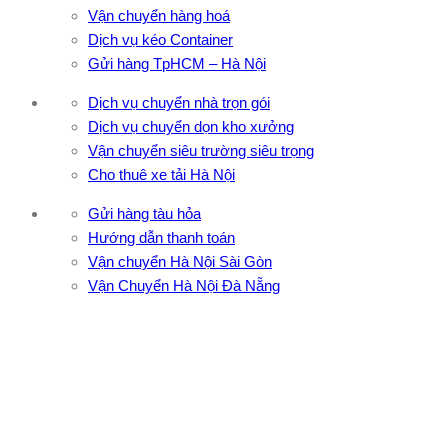
Vận chuyển hàng hoá
Dịch vụ kéo Container
Gửi hàng TpHCM – Hà Nội
Dịch vụ chuyển nhà trọn gói
Dịch vụ chuyển dọn kho xưởng
Vận chuyển siêu trường siêu trọng
Cho thuê xe tải Hà Nội
Gửi hàng tàu hỏa
Hướng dẫn thanh toán
Vận chuyển Hà Nội Sài Gòn
Vận Chuyển Hà Nội Đà Nẵng
CÔNG TY TNHH ĐẦU TƯ XNK VẬN TẢI HOÀNG MINH
Địa chỉ: 76 Đường số 4, Khu phố 20, Phường Bình Tân, Tp
Hồ Chí Minh
VPĐD: 27F3 Đường DN4-3, Khu phố 57, Phường Đông Hưng