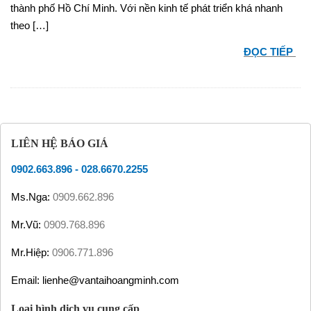
thành phố Hồ Chí Minh. Với nền kinh tế phát triển khá nhanh
theo […]
ĐỌC TIẾP
LIÊN HỆ BÁO GIÁ
0902.663.896
-
028.6670.2255
Ms.Nga:
0909.662.896
Mr.Vũ:
0909.768.896
Mr.Hiệp:
0906.771.896
Email: lienhe@vantaihoangminh.com
Loại hình dịch vụ cung cấp