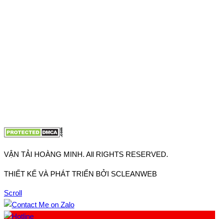
Thuận, Tp Hồ Chí Minh
VP TpHCM: 27J2 Đường DD7-1, Khu phố 61, Phường Đông
Hưng Thuận, Tp Hồ Chí Minh
VP Hà Nội: Đường Vĩnh Quỳnh, Xã Thanh Trì, Tp Hà Nội
Điện thoại:
0902.663.896
-
0909.662.896
Email:
lienhe@vantaihoangminh.com
Website:
www.vantaihoangminh.com
VẬN TẢI HOÀNG MINH. All RIGHTS RESERVED.
THIẾT KẾ VÀ PHÁT TRIỂN BỞI SCLEANWEB
Scroll