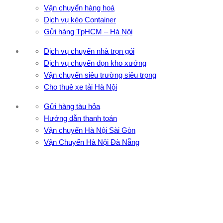
Vận chuyển hàng hoá
Dịch vụ kéo Container
Gửi hàng TpHCM – Hà Nội
Dịch vụ chuyển nhà trọn gói
Dịch vụ chuyển dọn kho xưởng
Vận chuyển siêu trường siêu trọng
Cho thuê xe tải Hà Nội
Gửi hàng tàu hỏa
Hướng dẫn thanh toán
Vận chuyển Hà Nội Sài Gòn
Vận Chuyển Hà Nội Đà Nẵng
CÔNG TY TNHH ĐẦU TƯ XNK VẬN TẢI HOÀNG MINH
Địa chỉ: 76 Đường số 4, Khu phố 20, Phường Bình Tân, Tp
Hồ Chí Minh
VPĐD: 27F3 Đường DN4-3, Khu phố 57, Phường Đông Hưng