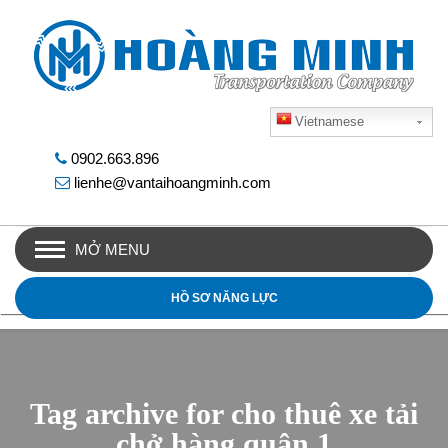
Vietnamese
0902.663.896
lienhe@vantaihoangminh.com
MỞ MENU
HỒ SƠ NĂNG LỰC
Tag archive for cho thuê xe tải
chở hàng quận 1