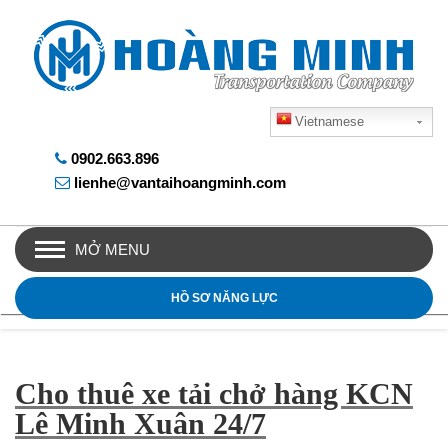
Vietnamese
0902.663.896
lienhe@vantaihoangminh.com
MỞ MENU
HỒ SƠ NĂNG LỰC
Cho thuê xe tải chở hàng KCN
Lê Minh Xuân 24/7