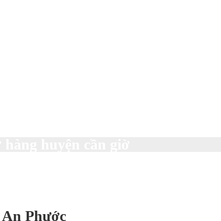
hở hàng huyện cần giờ
N An Phước