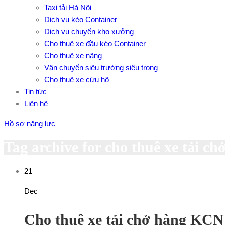
Taxi tải Hà Nội
Dịch vụ kéo Container
Dịch vụ chuyển kho xưởng
Cho thuê xe đầu kéo Container
Cho thuê xe nâng
Vận chuyển siêu trường siêu trọng
Cho thuê xe cứu hộ
Tin tức
Liên hệ
Hồ sơ năng lực
Tag archive for cho thuê xe tải c
21
Dec
Cho thuê xe tải chở hàng KC