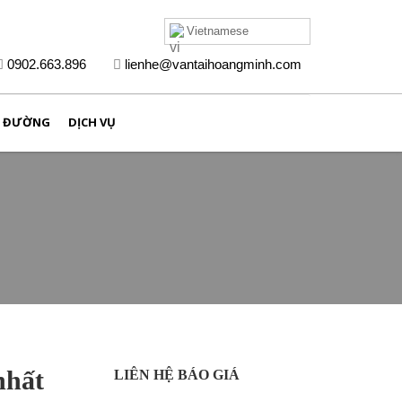
Vietnamese
0902.663.896
lienhe@vantaihoangminh.com
N ĐƯỜNG
DỊCH VỤ
HỒ SƠ NĂNG LỰC
nhất
LIÊN HỆ BÁO GIÁ