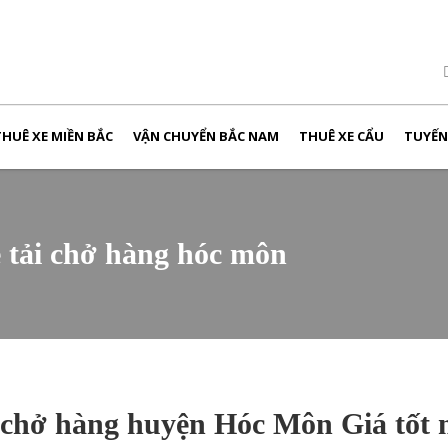
THUÊ XE MIỀN BẮC
VẬN CHUYỂN BẮC NAM
THUÊ XE CẨU
TUYẾ
e tải chở hàng hóc môn
i chở hàng huyện Hóc Môn Giá tốt 