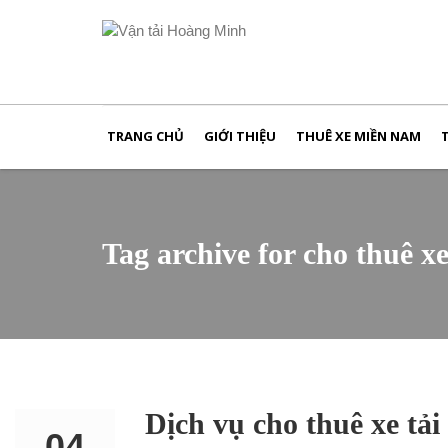
TRANG CHỦ
GIỚI THIỆU
THUÊ XE MIỀN NAM
Tag archive for cho thuê x
Dịch vụ cho thuê xe tả
04