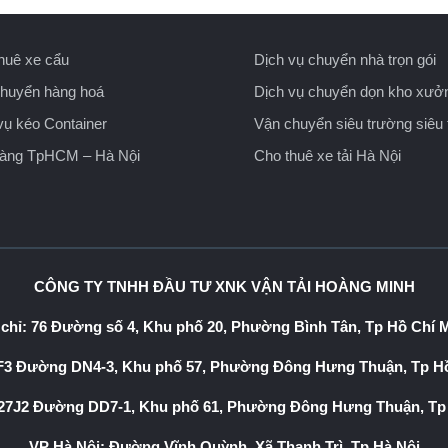
huê xe cẩu
Dịch vụ chuyển nhà trọn gói
huyển hàng hoá
Dịch vụ chuyển dọn kho xưở
vụ kéo Container
Vận chuyển siêu trường siêu 
hàng TpHCM – Hà Nội
Cho thuê xe tải Hà Nội
CÔNG TY TNHH ĐẦU TƯ XNK VẬN TẢI HOÀNG MINH
 chỉ: 76 Đường số 4, Khu phố 20, Phường Bình Tân, Tp Hồ Chí 
3 Đường DN4-3, Khu phố 57, Phường Đông Hưng Thuận, Tp Hồ
7J2 Đường DD7-1, Khu phố 61, Phường Đông Hưng Thuận, Tp
VP Hà Nội: Đường Vĩnh Quỳnh, Xã Thanh Trì, Tp Hà Nội