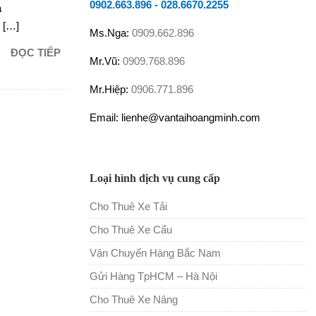
0902.663.896
-
028.6670.2255
à
 […]
Ms.Nga:
0909.662.896
ĐỌC TIẾP
Mr.Vũ:
0909.768.896
Mr.Hiệp:
0906.771.896
Email: lienhe@vantaihoangminh.com
Loại hình dịch vụ cung cấp
Cho Thuê Xe Tải
Cho Thuê Xe Cẩu
Vận Chuyển Hàng Bắc Nam
Gửi Hàng TpHCM – Hà Nội
Cho Thuê Xe Nâng