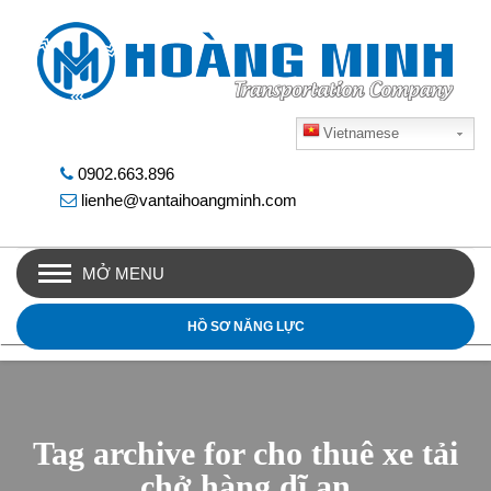
Vietnamese
0902.663.896
lienhe@vantaihoangminh.com
MỞ MENU
HỒ SƠ NĂNG LỰC
Tag archive for cho thuê xe tải
chở hàng dĩ an