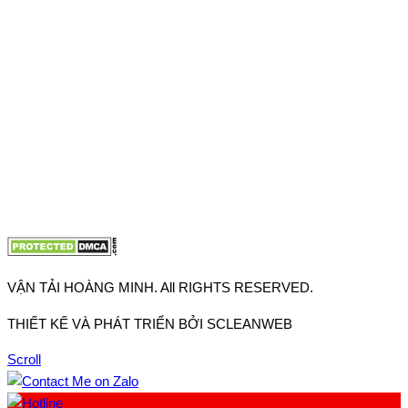
Thuận, Tp Hồ Chí Minh
VP TpHCM: 27J2 Đường DD7-1, Khu phố 61, Phường Đông
Hưng Thuận, Tp Hồ Chí Minh
VP Hà Nội: Đường Vĩnh Quỳnh, Xã Thanh Trì, Tp Hà Nội
Điện thoại:
0902.663.896
-
0909.662.896
Email:
lienhe@vantaihoangminh.com
Website:
www.vantaihoangminh.com
VẬN TẢI HOÀNG MINH. All RIGHTS RESERVED.
THIẾT KẾ VÀ PHÁT TRIỂN BỞI SCLEANWEB
Scroll