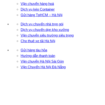
Vận chuyển hàng hoá
Dịch vụ kéo Container
Gửi hàng TpHCM – Hà Nội
Dịch vụ chuyển nhà trọn gói
Dịch vụ chuyển dọn kho xưởng
Vận chuyển siêu trường siêu trọng
Cho thuê xe tải Hà Nội
Gửi hàng tàu hỏa
Hướng dẫn thanh toán
Vận chuyển Hà Nội Sài Gòn
Vận Chuyển Hà Nội Đà Nẵng
CÔNG TY TNHH ĐẦU TƯ XNK VẬN TẢI HOÀNG MINH
Địa chỉ: 76 Đường số 4, Khu phố 20, Phường Bình Tân, Tp
Hồ Chí Minh
VPĐD: 27F3 Đường DN4-3, Khu phố 57, Phường Đông Hưng