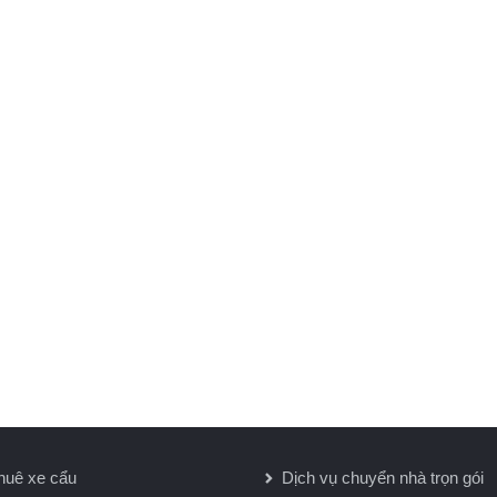
huê xe cẩu
Dịch vụ chuyển nhà trọn gói