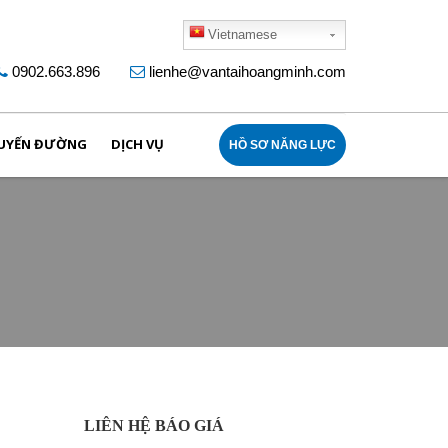
Vietnamese
0902.663.896
lienhe@vantaihoangminh.com
UYẾN ĐƯỜNG
DỊCH VỤ
HỒ SƠ NĂNG LỰC
LIÊN HỆ BÁO GIÁ