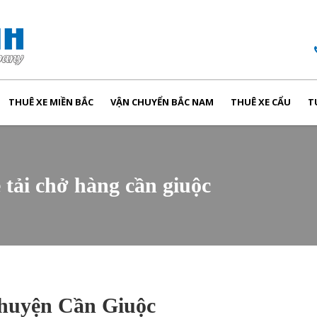
THUÊ XE MIỀN BẮC
VẬN CHUYỂN BẮC NAM
THUÊ XE CẨU
T
e tải chở hàng cần giuộc
 huyện Cần Giuộc