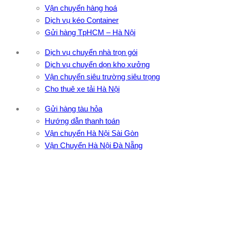
Vận chuyển hàng hoá
Dịch vụ kéo Container
Gửi hàng TpHCM – Hà Nội
Dịch vụ chuyển nhà trọn gói
Dịch vụ chuyển dọn kho xưởng
Vận chuyển siêu trường siêu trọng
Cho thuê xe tải Hà Nội
Gửi hàng tàu hỏa
Hướng dẫn thanh toán
Vận chuyển Hà Nội Sài Gòn
Vận Chuyển Hà Nội Đà Nẵng
CÔNG TY TNHH ĐẦU TƯ XNK VẬN TẢI HOÀNG MINH
Địa chỉ: 76 Đường số 4, Khu phố 20, Phường Bình Tân, Tp
Hồ Chí Minh
VPĐD: 27F3 Đường DN4-3, Khu phố 57, Phường Đông Hưng