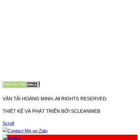
Thuận, Tp Hồ Chí Minh
VP TpHCM: 27J2 Đường DD7-1, Khu phố 61, Phường Đông
Hưng Thuận, Tp Hồ Chí Minh
VP Hà Nội: Đường Vĩnh Quỳnh, Xã Thanh Trì, Tp Hà Nội
Điện thoại:
0902.663.896
-
0909.662.896
Email:
lienhe@vantaihoangminh.com
Website:
www.vantaihoangminh.com
VẬN TẢI HOÀNG MINH. All RIGHTS RESERVED.
THIẾT KẾ VÀ PHÁT TRIỂN BỞI SCLEANWEB
Scroll