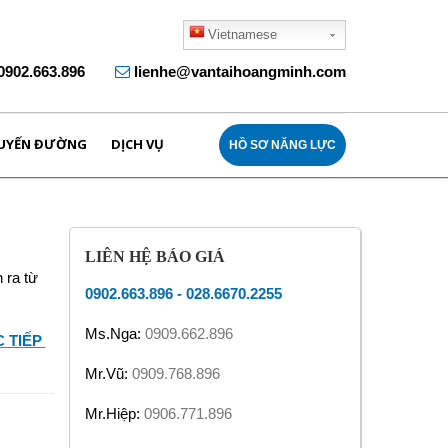
Vietnamese
0902.663.896
lienhe@vantaihoangminh.com
UYẾN ĐƯỜNG
DỊCH VỤ
HỒ SƠ NĂNG LỰC
LIÊN HỆ BÁO GIÁ
 ra từ
0902.663.896
-
028.6670.2255
Ms.Nga:
0909.662.896
 TIẾP
Mr.Vũ:
0909.768.896
Mr.Hiệp:
0906.771.896