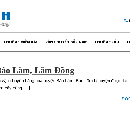
THUÊ XE MIỀN BẮC
VẬN CHUYỂN BẮC NAM
THUÊ XE CẨU
T
 Bảo Lâm, Lâm Đồng
ụ vận chuyển hàng hóa huyện Bảo Lâm. Bảo Lâm là huyện được tách
ồng cây công […]
ĐỌC