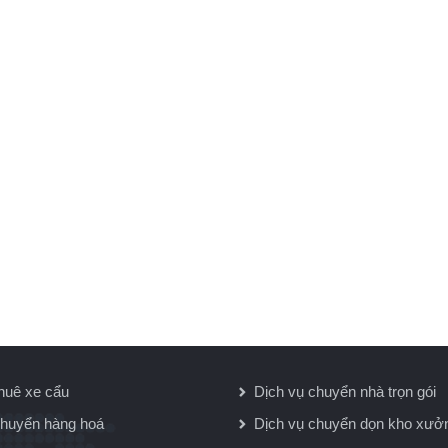
huê xe cẩu
Dịch vụ chuyển nhà trọn gói
huyển hàng hoá
Dịch vụ chuyển dọn kho xưở