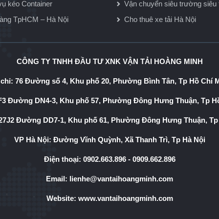
vụ kéo Container
Vận chuyển siêu trường siêu 
hàng TpHCM – Hà Nội
Cho thuê xe tải Hà Nội
CÔNG TY TNHH ĐẦU TƯ XNK VẬN TẢI HOÀNG MINH
 chỉ: 76 Đường số 4, Khu phố 20, Phường Bình Tân, Tp Hồ Chí 
3 Đường DN4-3, Khu phố 57, Phường Đông Hưng Thuận, Tp Hồ
7J2 Đường DD7-1, Khu phố 61, Phường Đông Hưng Thuận, Tp
VP Hà Nội: Đường Vĩnh Quỳnh, Xã Thanh Trì, Tp Hà Nội
Điện thoại:
0902.663.896
-
0909.662.896
Email:
lienhe@vantaihoangminh.com
Website:
www.vantaihoangminh.com