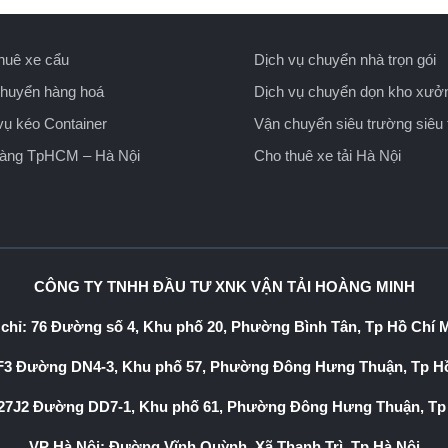
huê xe cẩu
Dịch vụ chuyển nhà trọn gói
huyển hàng hoá
Dịch vụ chuyển dọn kho xưở
vụ kéo Container
Vận chuyển siêu trường siêu 
hàng TpHCM – Hà Nội
Cho thuê xe tải Hà Nội
CÔNG TY TNHH ĐẦU TƯ XNK VẬN TẢI HOÀNG MINH
 chỉ: 76 Đường số 4, Khu phố 20, Phường Bình Tân, Tp Hồ Chí 
3 Đường DN4-3, Khu phố 57, Phường Đông Hưng Thuận, Tp Hồ
7J2 Đường DD7-1, Khu phố 61, Phường Đông Hưng Thuận, Tp
VP Hà Nội: Đường Vĩnh Quỳnh, Xã Thanh Trì, Tp Hà Nội