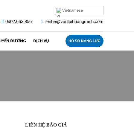
Vietnamese
0902.663.896
lienhe@vantaihoangminh.com
UYẾN ĐƯỜNG
DỊCH VỤ
HỒ SƠ NĂNG LỰC
LIÊN HỆ BÁO GIÁ