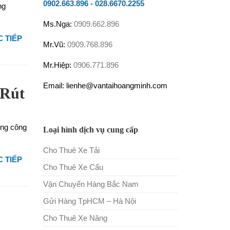
0902.663.896
-
028.6670.2255
ng
Ms.Nga:
0909.662.896
 TIẾP
Mr.Vũ:
0909.768.896
Mr.Hiệp:
0906.771.896
Email: lienhe@vantaihoangminh.com
 Rút
ợng công
Loại hình dịch vụ cung cấp
Cho Thuê Xe Tải
 TIẾP
Cho Thuê Xe Cẩu
Vận Chuyển Hàng Bắc Nam
Gửi Hàng TpHCM – Hà Nội
Cho Thuê Xe Nâng