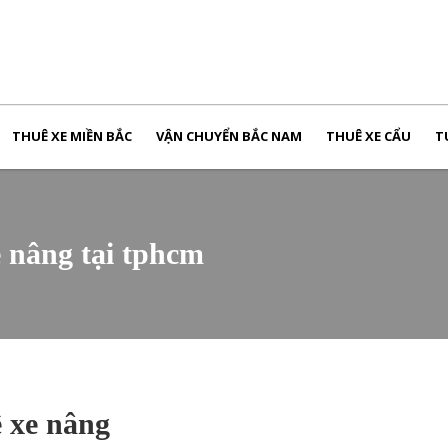
THUÊ XE MIỀN BẮC
VẬN CHUYỂN BẮC NAM
THUÊ XE CẨU
T
e nâng tại tphcm
ê xe nâng