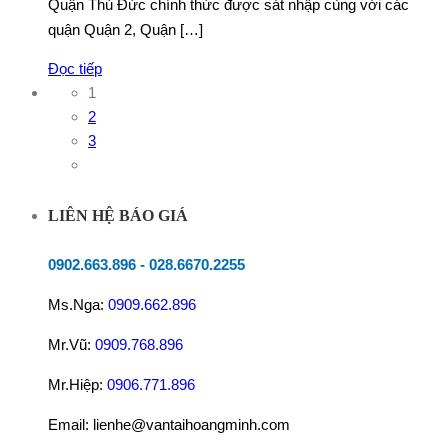
Quận Thủ Đức chính thức được sát nhập cùng với các
quận Quận 2, Quận […]
Đọc tiếp
1
2
3
LIÊN HỆ BÁO GIÁ
0902.663.896
-
028.6670.2255
Ms.Nga:
0909.662.896
Mr.Vũ:
0909.768.896
Mr.Hiệp:
0906.771.896
Email: lienhe@vantaihoangminh.com