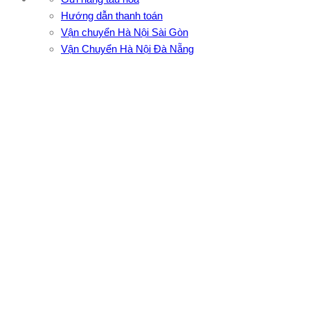
Hướng dẫn thanh toán
Vận chuyển Hà Nội Sài Gòn
Vận Chuyển Hà Nội Đà Nẵng
CÔNG TY TNHH ĐẦU TƯ XNK VẬN TẢI HOÀNG MINH
Địa chỉ: 76 Đường số 4, Khu phố 20, Phường Bình Tân, Tp
Hồ Chí Minh
VPĐD: 27F3 Đường DN4-3, Khu phố 57, Phường Đông Hưng
Thuận, Tp Hồ Chí Minh
VP TpHCM: 27J2 Đường DD7-1, Khu phố 61, Phường Đông
Hưng Thuận, Tp Hồ Chí Minh
VP Hà Nội: Đường Vĩnh Quỳnh, Xã Thanh Trì, Tp Hà Nội
Điện thoại:
0902.663.896
-
0909.662.896
Email:
lienhe@vantaihoangminh.com