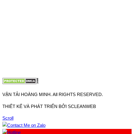
Thuận, Tp Hồ Chí Minh
VP TpHCM: 27J2 Đường DD7-1, Khu phố 61, Phường Đông
Hưng Thuận, Tp Hồ Chí Minh
VP Hà Nội: Đường Vĩnh Quỳnh, Xã Thanh Trì, Tp Hà Nội
Điện thoại:
0902.663.896
-
0909.662.896
Email:
lienhe@vantaihoangminh.com
Website:
www.vantaihoangminh.com
VẬN TẢI HOÀNG MINH. All RIGHTS RESERVED.
THIẾT KẾ VÀ PHÁT TRIỂN BỞI SCLEANWEB
Scroll