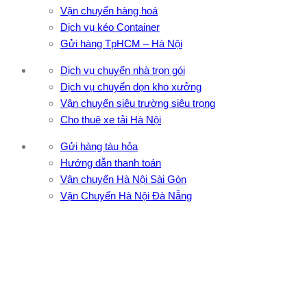
Vận chuyển hàng hoá
Dịch vụ kéo Container
Gửi hàng TpHCM – Hà Nội
Dịch vụ chuyển nhà trọn gói
Dịch vụ chuyển dọn kho xưởng
Vận chuyển siêu trường siêu trọng
Cho thuê xe tải Hà Nội
Gửi hàng tàu hỏa
Hướng dẫn thanh toán
Vận chuyển Hà Nội Sài Gòn
Vận Chuyển Hà Nội Đà Nẵng
CÔNG TY TNHH ĐẦU TƯ XNK VẬN TẢI HOÀNG MINH
Địa chỉ: 76 Đường số 4, Khu phố 20, Phường Bình Tân, Tp
Hồ Chí Minh
VPĐD: 27F3 Đường DN4-3, Khu phố 57, Phường Đông Hưng