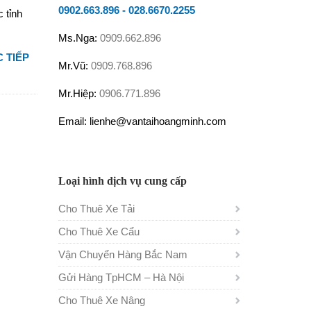
0902.663.896
-
028.6670.2255
 tỉnh
Ms.Nga:
0909.662.896
 TIẾP
Mr.Vũ:
0909.768.896
Mr.Hiệp:
0906.771.896
Email: lienhe@vantaihoangminh.com
Loại hình dịch vụ cung cấp
Cho Thuê Xe Tải
Cho Thuê Xe Cẩu
Vận Chuyển Hàng Bắc Nam
Gửi Hàng TpHCM – Hà Nội
Cho Thuê Xe Nâng