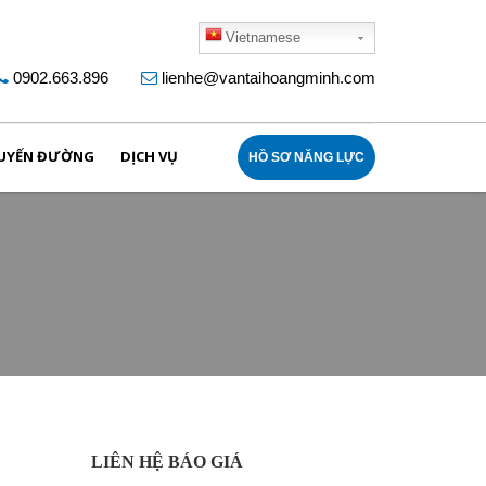
Vietnamese
0902.663.896
lienhe@vantaihoangminh.com
UYẾN ĐƯỜNG
DỊCH VỤ
HỒ SƠ NĂNG LỰC
LIÊN HỆ BÁO GIÁ