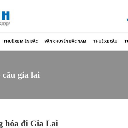
THUÊ XE MIỀN BẮC
VẬN CHUYỂN BẮC NAM
THUÊ XE CẨU
T
 cẩu gia lai
 hóa đi Gia Lai