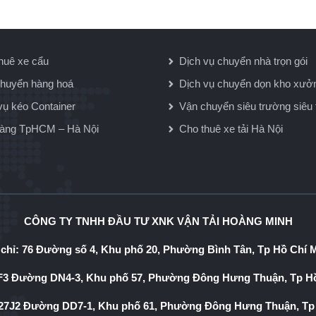
huê xe cẩu
Dịch vụ chuyển nhà trọn gói
huyển hàng hoá
Dịch vụ chuyển dọn kho xưở
vụ kéo Container
Vận chuyển siêu trường siêu 
hàng TpHCM – Hà Nội
Cho thuê xe tải Hà Nội
CÔNG TY TNHH ĐẦU TƯ XNK VẬN TẢI HOÀNG MINH
 chỉ: 76 Đường số 4, Khu phố 20, Phường Bình Tân, Tp Hồ Chí 
3 Đường DN4-3, Khu phố 57, Phường Đông Hưng Thuận, Tp Hồ
7J2 Đường DD7-1, Khu phố 61, Phường Đông Hưng Thuận, Tp