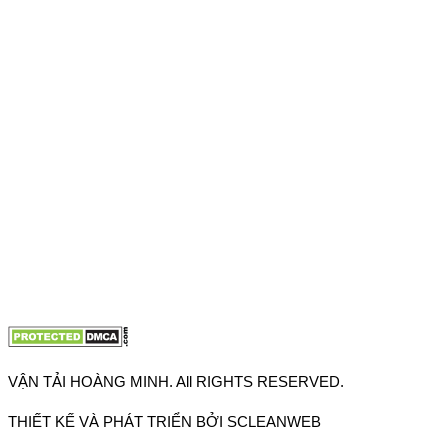
Hồ Chí Minh
VPĐD: 27F3 Đường DN4-3, Khu phố 57, Phường Đông Hưng
Thuận, Tp Hồ Chí Minh
VP TpHCM: 27J2 Đường DD7-1, Khu phố 61, Phường Đông
Hưng Thuận, Tp Hồ Chí Minh
VP Hà Nội: Đường Vĩnh Quỳnh, Xã Thanh Trì, Tp Hà Nội
Điện thoại:
0902.663.896
-
0909.662.896
Email:
lienhe@vantaihoangminh.com
Website:
www.vantaihoangminh.com
VẬN TẢI HOÀNG MINH. All RIGHTS RESERVED.
THIẾT KẾ VÀ PHÁT TRIỂN BỞI SCLEANWEB