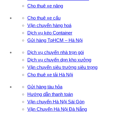
Cho thuê xe nâng
Cho thuê xe cẩu
Vận chuyển hàng hoá
Dịch vụ kéo Container
Gửi hàng TpHCM – Hà Nội
Dịch vụ chuyển nhà trọn gói
Dịch vụ chuyển dọn kho xưởng
Vận chuyển siêu trường siêu trọng
Cho thuê xe tải Hà Nội
Gửi hàng tàu hỏa
Hướng dẫn thanh toán
Vận chuyển Hà Nội Sài Gòn
Vận Chuyển Hà Nội Đà Nẵng
CÔNG TY TNHH ĐẦU TƯ XNK VẬN TẢI HOÀNG MINH
Địa chỉ: 76 Đường số 4, Khu phố 20, Phường Bình Tân, Tp