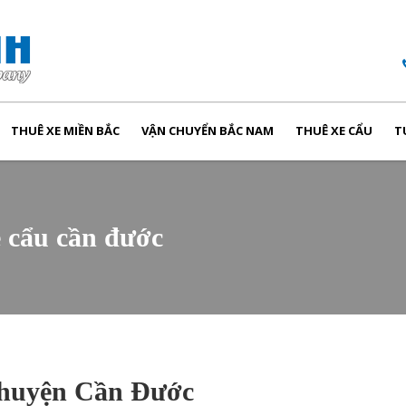
THUÊ XE MIỀN BẮC
VẬN CHUYỂN BẮC NAM
THUÊ XE CẨU
T
e cẩu cần đước
 huyện Cần Đước