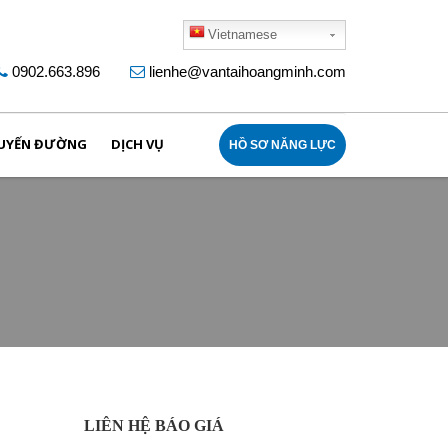
Vietnamese
0902.663.896
lienhe@vantaihoangminh.com
UYẾN ĐƯỜNG
DỊCH VỤ
HỒ SƠ NĂNG LỰC
LIÊN HỆ BÁO GIÁ