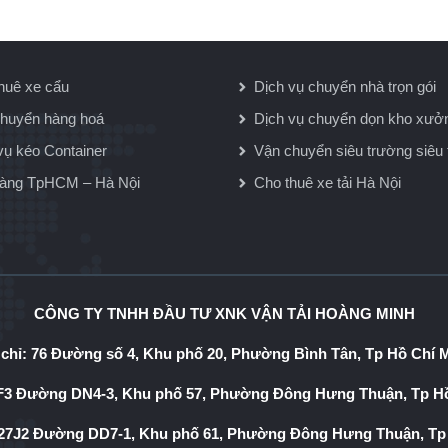
huê xe cẩu
Dịch vụ chuyển nhà trọn gói
huyển hàng hoá
Dịch vụ chuyển dọn kho xưở
vụ kéo Container
Vận chuyển siêu trường siêu 
hàng TpHCM – Hà Nội
Cho thuê xe tải Hà Nội
CÔNG TY TNHH ĐẦU TƯ XNK VẬN TẢI HOÀNG MINH
 chỉ: 76 Đường số 4, Khu phố 20, Phường Bình Tân, Tp Hồ Chí 
3 Đường DN4-3, Khu phố 57, Phường Đông Hưng Thuận, Tp Hồ
7J2 Đường DD7-1, Khu phố 61, Phường Đông Hưng Thuận, Tp