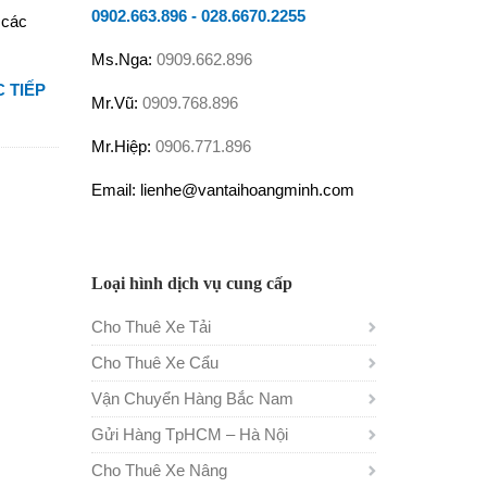
0902.663.896
-
028.6670.2255
 các
Ms.Nga:
0909.662.896
 TIẾP
Mr.Vũ:
0909.768.896
Mr.Hiệp:
0906.771.896
Email: lienhe@vantaihoangminh.com
Loại hình dịch vụ cung cấp
Cho Thuê Xe Tải
Cho Thuê Xe Cẩu
Vận Chuyển Hàng Bắc Nam
Gửi Hàng TpHCM – Hà Nội
Cho Thuê Xe Nâng