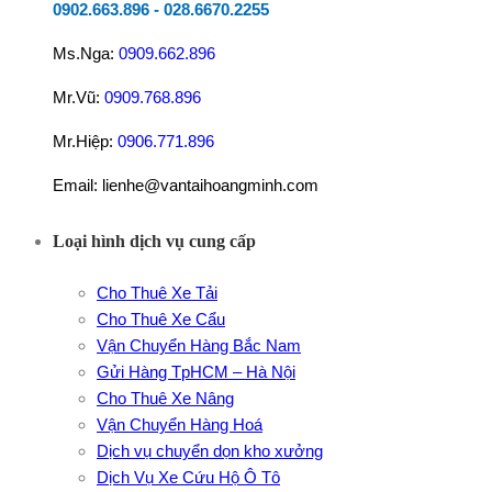
0902.663.896
-
028.6670.2255
Ms.Nga:
0909.662.896
Mr.Vũ:
0909.768.896
Mr.Hiệp:
0906.771.896
Email: lienhe@vantaihoangminh.com
Loại hình dịch vụ cung cấp
Cho Thuê Xe Tải
Cho Thuê Xe Cẩu
Vận Chuyển Hàng Bắc Nam
Gửi Hàng TpHCM – Hà Nội
Cho Thuê Xe Nâng
Vận Chuyển Hàng Hoá
Dịch vụ chuyển dọn kho xưởng
Dịch Vụ Xe Cứu Hộ Ô Tô