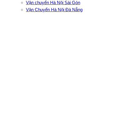
Vận chuyển Hà Nội Sài Gòn
Vận Chuyển Hà Nội Đà Nẵng
CÔNG TY TNHH ĐẦU TƯ XNK VẬN TẢI HOÀNG MINH
Địa chỉ: 76 Đường số 4, Khu phố 20, Phường Bình Tân, Tp
Hồ Chí Minh
VPĐD: 27F3 Đường DN4-3, Khu phố 57, Phường Đông Hưng
Thuận, Tp Hồ Chí Minh
VP TpHCM: 27J2 Đường DD7-1, Khu phố 61, Phường Đông
Hưng Thuận, Tp Hồ Chí Minh
VP Hà Nội: Đường Vĩnh Quỳnh, Xã Thanh Trì, Tp Hà Nội
Điện thoại:
0902.663.896
-
0909.662.896
Email:
lienhe@vantaihoangminh.com
Website:
www.vantaihoangminh.com