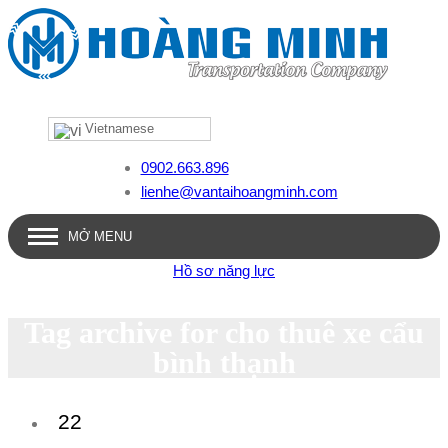
Vietnamese
0902.663.896
lienhe@vantaihoangminh.com
MỞ MENU
Hồ sơ năng lực
Tag archive for cho thuê xe cẩu
bình thạnh
22