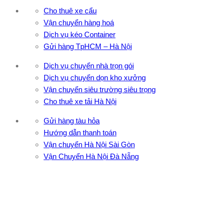
Cho thuê xe cẩu
Vận chuyển hàng hoá
Dịch vụ kéo Container
Gửi hàng TpHCM – Hà Nội
Dịch vụ chuyển nhà trọn gói
Dịch vụ chuyển dọn kho xưởng
Vận chuyển siêu trường siêu trọng
Cho thuê xe tải Hà Nội
Gửi hàng tàu hỏa
Hướng dẫn thanh toán
Vận chuyển Hà Nội Sài Gòn
Vận Chuyển Hà Nội Đà Nẵng
CÔNG TY TNHH ĐẦU TƯ XNK VẬN TẢI HOÀNG MINH
Địa chỉ: 76 Đường số 4, Khu phố 20, Phường Bình Tân, Tp
Hồ Chí Minh