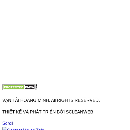
VPĐD: 27F3 Đường DN4-3, Khu phố 57, Phường Đông Hưng
Thuận, Tp Hồ Chí Minh
VP TpHCM: 27J2 Đường DD7-1, Khu phố 61, Phường Đông
Hưng Thuận, Tp Hồ Chí Minh
VP Hà Nội: Đường Vĩnh Quỳnh, Xã Thanh Trì, Tp Hà Nội
Điện thoại:
0902.663.896
-
0909.662.896
Email:
lienhe@vantaihoangminh.com
Website:
www.vantaihoangminh.com
VẬN TẢI HOÀNG MINH. All RIGHTS RESERVED.
THIẾT KẾ VÀ PHÁT TRIỂN BỞI SCLEANWEB
Scroll