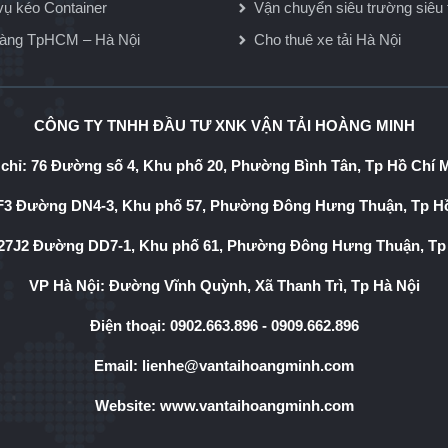
vụ kéo Container
Vận chuyển siêu trường siêu 
hàng TpHCM – Hà Nội
Cho thuê xe tải Hà Nội
CÔNG TY TNHH ĐẦU TƯ XNK VẬN TẢI HOÀNG MINH
 chỉ: 76 Đường số 4, Khu phố 20, Phường Bình Tân, Tp Hồ Chí 
3 Đường DN4-3, Khu phố 57, Phường Đông Hưng Thuận, Tp Hồ
7J2 Đường DD7-1, Khu phố 61, Phường Đông Hưng Thuận, Tp
VP Hà Nội: Đường Vĩnh Quỳnh, Xã Thanh Trì, Tp Hà Nội
Điện thoại:
0902.663.896
-
0909.662.896
Email:
lienhe@vantaihoangminh.com
Website:
www.vantaihoangminh.com