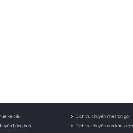
huê xe cẩu
Dịch vụ chuyển nhà trọn gói
huyển hàng hoá
Dịch vụ chuyển dọn kho xưở