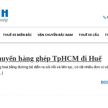
THUÊ XE MIỀN BẮC
VẬN CHUYỂN BẮC NAM
THUÊ XE CẨU
T
huyển hàng ghép TpHCM đi Huế
hoá bằng đường bộ diễn ra sôi nỗi và liên tục, có rất nhiều đơn vị vậ
…]
ĐỌC