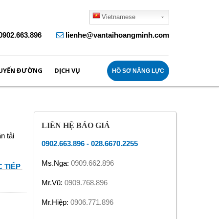
Vietnamese
0902.663.896
lienhe@vantaihoangminh.com
UYẾN ĐƯỜNG
DỊCH VỤ
HỒ SƠ NĂNG LỰC
LIÊN HỆ BÁO GIÁ
n tải
0902.663.896
-
028.6670.2255
Ms.Nga:
0909.662.896
 TIẾP
Mr.Vũ:
0909.768.896
Mr.Hiệp:
0906.771.896