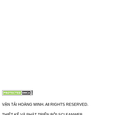
Địa chỉ: 76 Đường số 4, Khu phố 20, Phường Bình Tân, Tp
Hồ Chí Minh
VPĐD: 27F3 Đường DN4-3, Khu phố 57, Phường Đông Hưng
Thuận, Tp Hồ Chí Minh
VP TpHCM: 27J2 Đường DD7-1, Khu phố 61, Phường Đông
Hưng Thuận, Tp Hồ Chí Minh
VP Hà Nội: Đường Vĩnh Quỳnh, Xã Thanh Trì, Tp Hà Nội
Điện thoại:
0902.663.896
-
0909.662.896
Email:
lienhe@vantaihoangminh.com
Website:
www.vantaihoangminh.com
VẬN TẢI HOÀNG MINH. All RIGHTS RESERVED.
THIẾT KẾ VÀ PHÁT TRIỂN BỞI SCLEANWEB