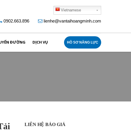
Vietnamese
0902.663.896
lienhe@vantaihoangminh.com
UYẾN ĐƯỜNG
DỊCH VỤ
HỒ SƠ NĂNG LỰC
Tải
LIÊN HỆ BÁO GIÁ