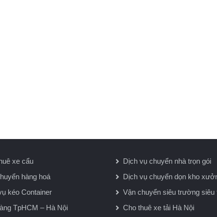
huê xe cẩu
Dịch vụ chuyển nhà trọn gói
huyển hàng hoá
Dịch vụ chuyển dọn kho xưở
vụ kéo Container
Vận chuyển siêu trường siêu 
hàng TpHCM – Hà Nội
Cho thuê xe tải Hà Nội