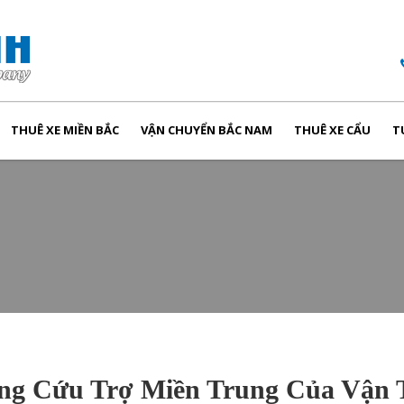
THUÊ XE MIỀN BẮC
VẬN CHUYỂN BẮC NAM
THUÊ XE CẨU
T
ng Cứu Trợ Miền Trung Của Vận 