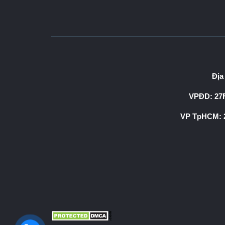
Địa
VPĐD: 27F
VP TpHCM: 2