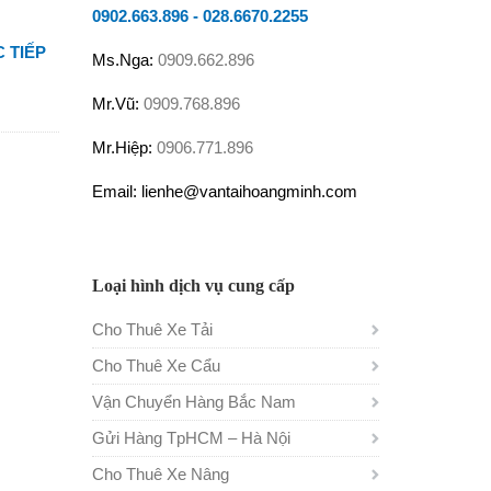
0902.663.896
-
028.6670.2255
 TIẾP
Ms.Nga:
0909.662.896
Mr.Vũ:
0909.768.896
Mr.Hiệp:
0906.771.896
Email: lienhe@vantaihoangminh.com
Loại hình dịch vụ cung cấp
Cho Thuê Xe Tải
Cho Thuê Xe Cẩu
Vận Chuyển Hàng Bắc Nam
Gửi Hàng TpHCM – Hà Nội
Cho Thuê Xe Nâng