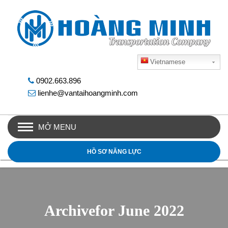
Vietnamese
0902.663.896
lienhe@vantaihoangminh.com
MỞ MENU
HỒ SƠ NĂNG LỰC
Archivefor June 2022