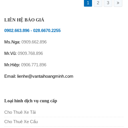
1
2
3
LIÊN HỆ BÁO GIÁ
0902.663.896
-
028.6670.2255
Ms.Nga:
0909.662.896
Mr.Vũ:
0909.768.896
Mr.Hiệp:
0906.771.896
Email: lienhe@vantaihoangminh.com
Loại hình dịch vụ cung cấp
Cho Thuê Xe Tải
Cho Thuê Xe Cẩu