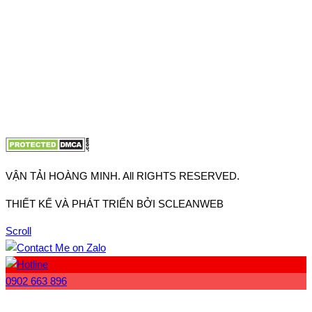
Hưng Thuận, Tp Hồ Chí Minh
VP Hà Nội: Đường Vĩnh Quỳnh, Xã Thanh Trì, Tp Hà Nội
Điện thoại:
0902.663.896
-
0909.662.896
Email:
lienhe@vantaihoangminh.com
Website:
www.vantaihoangminh.com
VẬN TẢI HOÀNG MINH. All RIGHTS RESERVED.
THIẾT KẾ VÀ PHÁT TRIỂN BỞI SCLEANWEB
Scroll
0902 663 896