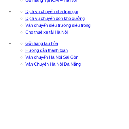
Gửi hàng TpHCM – Hà Nội
Dịch vụ chuyển nhà trọn gói
Dịch vụ chuyển dọn kho xưởng
Vận chuyển siêu trường siêu trọng
Cho thuê xe tải Hà Nội
Gửi hàng tàu hỏa
Hướng dẫn thanh toán
Vận chuyển Hà Nội Sài Gòn
Vận Chuyển Hà Nội Đà Nẵng
CÔNG TY TNHH ĐẦU TƯ XNK VẬN TẢI HOÀNG MINH
Địa chỉ: 76 Đường số 4, Khu phố 20, Phường Bình Tân, Tp
Hồ Chí Minh
VPĐD: 27F3 Đường DN4-3, Khu phố 57, Phường Đông Hưng
Thuận, Tp Hồ Chí Minh
VP TpHCM: 27J2 Đường DD7-1, Khu phố 61, Phường Đông