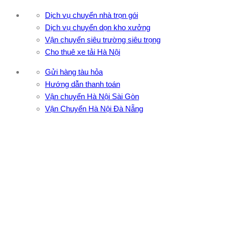
Dịch vụ chuyển nhà trọn gói
Dịch vụ chuyển dọn kho xưởng
Vận chuyển siêu trường siêu trọng
Cho thuê xe tải Hà Nội
Gửi hàng tàu hỏa
Hướng dẫn thanh toán
Vận chuyển Hà Nội Sài Gòn
Vận Chuyển Hà Nội Đà Nẵng
CÔNG TY TNHH ĐẦU TƯ XNK VẬN TẢI HOÀNG MINH
Địa chỉ: 76 Đường số 4, Khu phố 20, Phường Bình Tân, Tp
Hồ Chí Minh
VPĐD: 27F3 Đường DN4-3, Khu phố 57, Phường Đông Hưng
Thuận, Tp Hồ Chí Minh
VP TpHCM: 27J2 Đường DD7-1, Khu phố 61, Phường Đông
Hưng Thuận, Tp Hồ Chí Minh