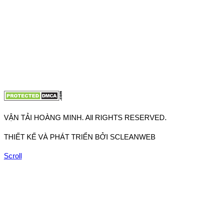
VP Hà Nội: Đường Vĩnh Quỳnh, Xã Thanh Trì, Tp Hà Nội
Điện thoại:
0902.663.896
-
0909.662.896
Email:
lienhe@vantaihoangminh.com
Website:
www.vantaihoangminh.com
VẬN TẢI HOÀNG MINH. All RIGHTS RESERVED.
THIẾT KẾ VÀ PHÁT TRIỂN BỞI SCLEANWEB
Scroll