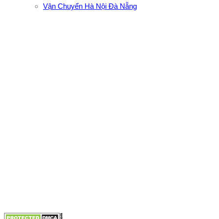
Vận Chuyển Hà Nội Đà Nẵng
CÔNG TY TNHH ĐẦU TƯ XNK VẬN TẢI HOÀNG MINH
Địa chỉ: 76 Đường số 4, Khu phố 20, Phường Bình Tân, Tp
Hồ Chí Minh
VPĐD: 27F3 Đường DN4-3, Khu phố 57, Phường Đông Hưng
Thuận, Tp Hồ Chí Minh
VP TpHCM: 27J2 Đường DD7-1, Khu phố 61, Phường Đông
Hưng Thuận, Tp Hồ Chí Minh
VP Hà Nội: Đường Vĩnh Quỳnh, Xã Thanh Trì, Tp Hà Nội
Điện thoại:
0902.663.896
-
0909.662.896
Email:
lienhe@vantaihoangminh.com
Website:
www.vantaihoangminh.com