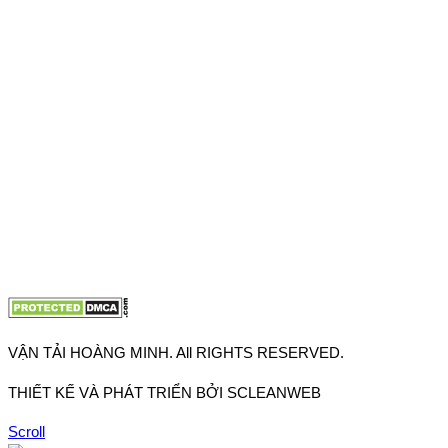
VPĐD: 27F3 Đường DN4-3, Khu phố 57, Phường Đông Hưng
Thuận, Tp Hồ Chí Minh
VP TpHCM: 27J2 Đường DD7-1, Khu phố 61, Phường Đông
Hưng Thuận, Tp Hồ Chí Minh
VP Hà Nội: Đường Vĩnh Quỳnh, Xã Thanh Trì, Tp Hà Nội
Điện thoại:
0902.663.896
-
0909.662.896
Email:
lienhe@vantaihoangminh.com
Website:
www.vantaihoangminh.com
VẬN TẢI HOÀNG MINH. All RIGHTS RESERVED.
THIẾT KẾ VÀ PHÁT TRIỂN BỞI SCLEANWEB
Scroll