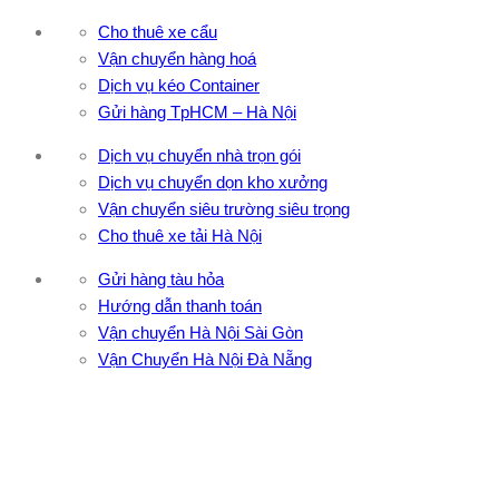
Cho thuê xe cẩu
Vận chuyển hàng hoá
Dịch vụ kéo Container
Gửi hàng TpHCM – Hà Nội
Dịch vụ chuyển nhà trọn gói
Dịch vụ chuyển dọn kho xưởng
Vận chuyển siêu trường siêu trọng
Cho thuê xe tải Hà Nội
Gửi hàng tàu hỏa
Hướng dẫn thanh toán
Vận chuyển Hà Nội Sài Gòn
Vận Chuyển Hà Nội Đà Nẵng
CÔNG TY TNHH ĐẦU TƯ XNK VẬN TẢI HOÀNG MINH
Địa chỉ: 76 Đường số 4, Khu phố 20, Phường Bình Tân, Tp
Hồ Chí Minh