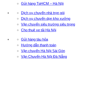
Gửi hàng TpHCM – Hà Nội
Dịch vụ chuyển nhà trọn gói
Dịch vụ chuyển dọn kho xưởng
Vận chuyển siêu trường siêu trọng
Cho thuê xe tải Hà Nội
Gửi hàng tàu hỏa
Hướng dẫn thanh toán
Vận chuyển Hà Nội Sài Gòn
Vận Chuyển Hà Nội Đà Nẵng
CÔNG TY TNHH ĐẦU TƯ XNK VẬN TẢI HOÀNG MINH
Địa chỉ: 76 Đường số 4, Khu phố 20, Phường Bình Tân, Tp
Hồ Chí Minh
VPĐD: 27F3 Đường DN4-3, Khu phố 57, Phường Đông Hưng
Thuận, Tp Hồ Chí Minh
VP TpHCM: 27J2 Đường DD7-1, Khu phố 61, Phường Đông