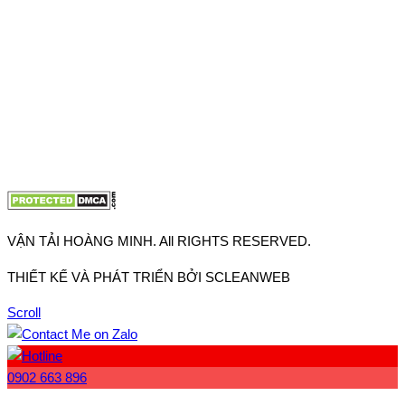
Hưng Thuận, Tp Hồ Chí Minh
VP Hà Nội: Đường Vĩnh Quỳnh, Xã Thanh Trì, Tp Hà Nội
Điện thoại:
0902.663.896
-
0909.662.896
Email:
lienhe@vantaihoangminh.com
Website:
www.vantaihoangminh.com
VẬN TẢI HOÀNG MINH. All RIGHTS RESERVED.
THIẾT KẾ VÀ PHÁT TRIỂN BỞI SCLEANWEB
Scroll
0902 663 896