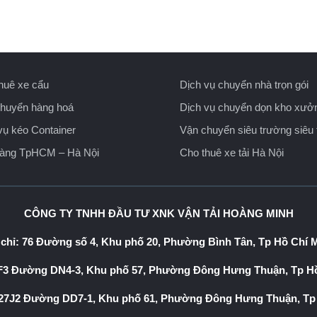
huê xe cẩu
Dịch vụ chuyển nhà trọn gói
huyển hàng hoá
Dịch vụ chuyển dọn kho xưở
vụ kéo Container
Vận chuyển siêu trường siêu 
hàng TpHCM – Hà Nội
Cho thuê xe tải Hà Nội
CÔNG TY TNHH ĐẦU TƯ XNK VẬN TẢI HOÀNG MINH
 chỉ: 76 Đường số 4, Khu phố 20, Phường Bình Tân, Tp Hồ Chí 
3 Đường DN4-3, Khu phố 57, Phường Đông Hưng Thuận, Tp Hồ
7J2 Đường DD7-1, Khu phố 61, Phường Đông Hưng Thuận, Tp