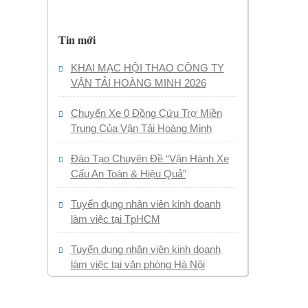
Tin mới
KHAI MẠC HỘI THAO CÔNG TY
VẬN TẢI HOÀNG MINH 2026
Chuyến Xe 0 Đồng Cứu Trợ Miền
Trung Của Vận Tải Hoàng Minh
Đào Tạo Chuyên Đề “Vận Hành Xe
Cẩu An Toàn & Hiệu Quả”
Tuyển dụng nhân viên kinh doanh
làm việc tại TpHCM
Tuyển dụng nhân viên kinh doanh
làm việc tại văn phòng Hà Nội