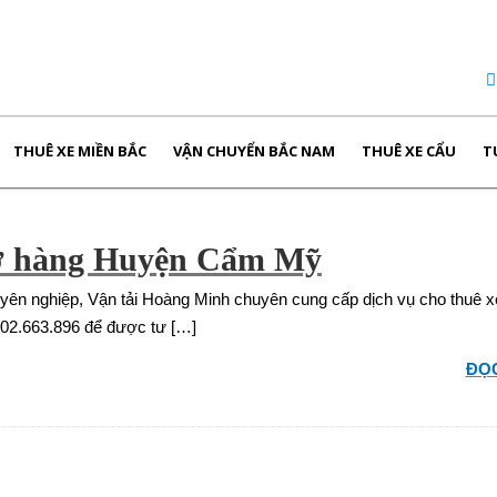
THUÊ XE MIỀN BẮC
VẬN CHUYỂN BẮC NAM
THUÊ XE CẨU
T
chở hàng Huyện Cẩm Mỹ
huyên nghiệp, Vận tải Hoàng Minh chuyên cung cấp dịch vụ cho thuê xe
902.663.896 để được tư […]
ĐỌC