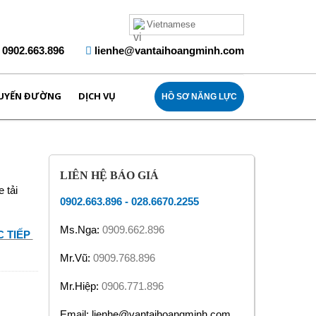
Vietnamese
0902.663.896
lienhe@vantaihoangminh.com
UYẾN ĐƯỜNG
DỊCH VỤ
HỒ SƠ NĂNG LỰC
LIÊN HỆ BÁO GIÁ
 tải
0902.663.896
-
028.6670.2255
Ms.Nga:
0909.662.896
 TIẾP
Mr.Vũ:
0909.768.896
Mr.Hiệp:
0906.771.896
Email: lienhe@vantaihoangminh.com