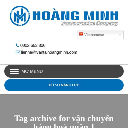
Vietnamese
0902.663.896
lienhe@vantaihoangminh.com
MỞ MENU
HỒ SƠ NĂNG LỰC
Tag archive for vận chuyển
hàng hoá quận 1