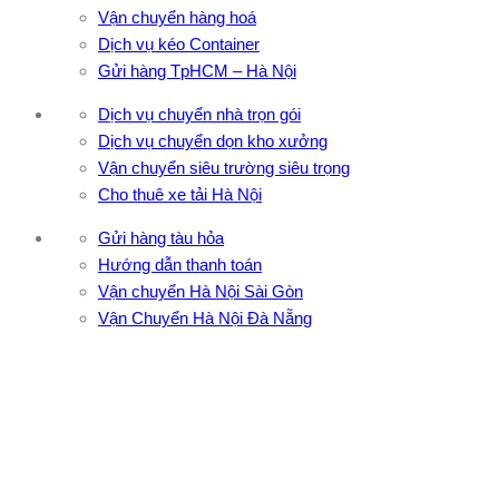
Vận chuyển hàng hoá
Dịch vụ kéo Container
Gửi hàng TpHCM – Hà Nội
Dịch vụ chuyển nhà trọn gói
Dịch vụ chuyển dọn kho xưởng
Vận chuyển siêu trường siêu trọng
Cho thuê xe tải Hà Nội
Gửi hàng tàu hỏa
Hướng dẫn thanh toán
Vận chuyển Hà Nội Sài Gòn
Vận Chuyển Hà Nội Đà Nẵng
CÔNG TY TNHH ĐẦU TƯ XNK VẬN TẢI HOÀNG MINH
Địa chỉ: 76 Đường số 4, Khu phố 20, Phường Bình Tân, Tp
Hồ Chí Minh
VPĐD: 27F3 Đường DN4-3, Khu phố 57, Phường Đông Hưng