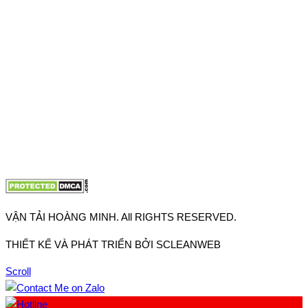
Thuận, Tp Hồ Chí Minh
VP TpHCM: 27J2 Đường DD7-1, Khu phố 61, Phường Đông
Hưng Thuận, Tp Hồ Chí Minh
VP Hà Nội: Đường Vĩnh Quỳnh, Xã Thanh Trì, Tp Hà Nội
Điện thoại:
0902.663.896
-
0909.662.896
Email:
lienhe@vantaihoangminh.com
Website:
www.vantaihoangminh.com
VẬN TẢI HOÀNG MINH. All RIGHTS RESERVED.
THIẾT KẾ VÀ PHÁT TRIỂN BỞI SCLEANWEB
Scroll