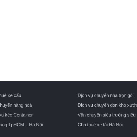
huê xe cẩu
Dịch vụ chuyển nhà trọn gói
huyển hàng hoá
Dịch vụ chuyển dọn kho xưở
vụ kéo Container
Vận chuyển siêu trường siêu 
hàng TpHCM – Hà Nội
Cho thuê xe tải Hà Nội