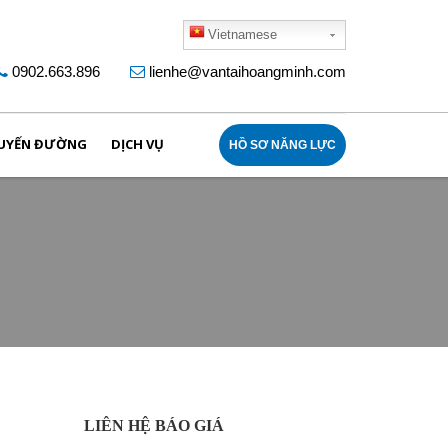
Vietnamese
0902.663.896
lienhe@vantaihoangminh.com
UYẾN ĐƯỜNG
DỊCH VỤ
HỒ SƠ NĂNG LỰC
LIÊN HỆ BÁO GIÁ