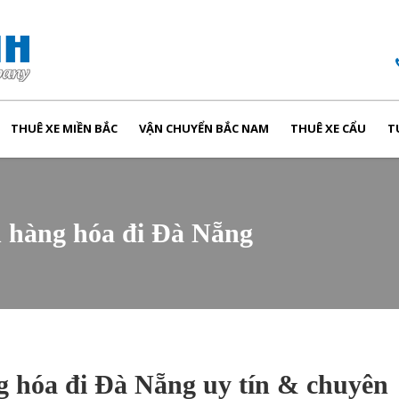
THUÊ XE MIỀN BẮC
VẬN CHUYỂN BẮC NAM
THUÊ XE CẨU
T
n hàng hóa đi Đà Nẵng
 hóa đi Đà Nẵng uy tín & chuyên