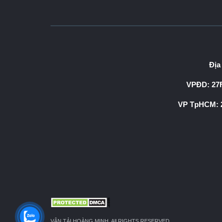
Địa
VPĐD: 27F
VP TpHCM: 2
VẬN TẢI HOÀNG MINH. All RIGHTS RESERVED.