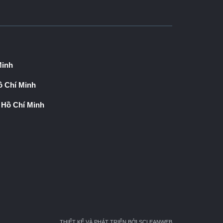
Minh
 Chí Minh
 Hồ Chí Minh
THIẾT KẾ VÀ PHÁT TRIỂN BỞI SCLEANWEB