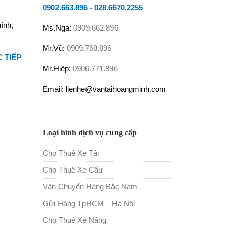
0902.663.896
-
028.6670.2255
ính,
Ms.Nga:
0909.662.896
Mr.Vũ:
0909.768.896
 TIẾP
Mr.Hiệp:
0906.771.896
Email: lienhe@vantaihoangminh.com
Loại hình dịch vụ cung cấp
Cho Thuê Xe Tải
Cho Thuê Xe Cẩu
Vận Chuyển Hàng Bắc Nam
Gửi Hàng TpHCM – Hà Nội
Cho Thuê Xe Nâng