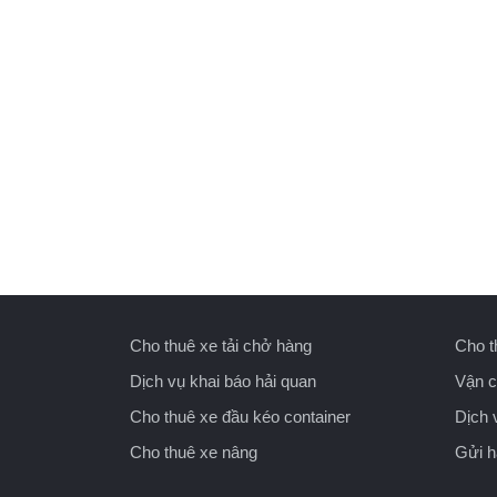
Cho thuê xe tải chở hàng
Cho t
Dịch vụ khai báo hải quan
Vận c
Cho thuê xe đầu kéo container
Dịch 
Cho thuê xe nâng
Gửi 