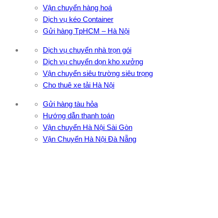
Vận chuyển hàng hoá
Dịch vụ kéo Container
Gửi hàng TpHCM – Hà Nội
Dịch vụ chuyển nhà trọn gói
Dịch vụ chuyển dọn kho xưởng
Vận chuyển siêu trường siêu trọng
Cho thuê xe tải Hà Nội
Gửi hàng tàu hỏa
Hướng dẫn thanh toán
Vận chuyển Hà Nội Sài Gòn
Vận Chuyển Hà Nội Đà Nẵng
CÔNG TY TNHH ĐẦU TƯ XNK VẬN TẢI HOÀNG MINH
Địa chỉ: 76 Đường số 4, Khu phố 20, Phường Bình Tân, Tp
Hồ Chí Minh
VPĐD: 27F3 Đường DN4-3, Khu phố 57, Phường Đông Hưng