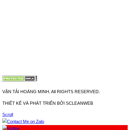
Thuận, Tp Hồ Chí Minh
VP TpHCM: 27J2 Đường DD7-1, Khu phố 61, Phường Đông
Hưng Thuận, Tp Hồ Chí Minh
VP Hà Nội: Đường Vĩnh Quỳnh, Xã Thanh Trì, Tp Hà Nội
Điện thoại:
0902.663.896
-
0909.662.896
Email:
lienhe@vantaihoangminh.com
Website:
www.vantaihoangminh.com
VẬN TẢI HOÀNG MINH. All RIGHTS RESERVED.
THIẾT KẾ VÀ PHÁT TRIỂN BỞI SCLEANWEB
Scroll