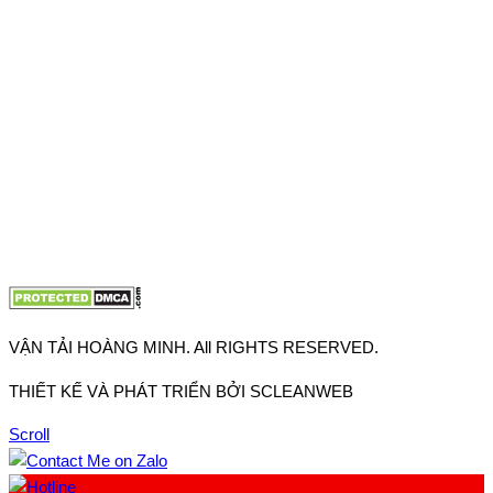
Thuận, Tp Hồ Chí Minh
VP TpHCM: 27J2 Đường DD7-1, Khu phố 61, Phường Đông
Hưng Thuận, Tp Hồ Chí Minh
VP Hà Nội: Đường Vĩnh Quỳnh, Xã Thanh Trì, Tp Hà Nội
Điện thoại:
0902.663.896
-
0909.662.896
Email:
lienhe@vantaihoangminh.com
Website:
www.vantaihoangminh.com
VẬN TẢI HOÀNG MINH. All RIGHTS RESERVED.
THIẾT KẾ VÀ PHÁT TRIỂN BỞI SCLEANWEB
Scroll