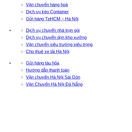
Vận chuyển hàng hoá
Dịch vụ kéo Container
Gửi hàng TpHCM – Hà Nội
Dịch vụ chuyển nhà trọn gói
Dịch vụ chuyển dọn kho xưởng
Vận chuyển siêu trường siêu trọng
Cho thuê xe tải Hà Nội
Gửi hàng tàu hỏa
Hướng dẫn thanh toán
Vận chuyển Hà Nội Sài Gòn
Vận Chuyển Hà Nội Đà Nẵng
CÔNG TY TNHH ĐẦU TƯ XNK VẬN TẢI HOÀNG MINH
Địa chỉ: 76 Đường số 4, Khu phố 20, Phường Bình Tân, Tp
Hồ Chí Minh
VPĐD: 27F3 Đường DN4-3, Khu phố 57, Phường Đông Hưng