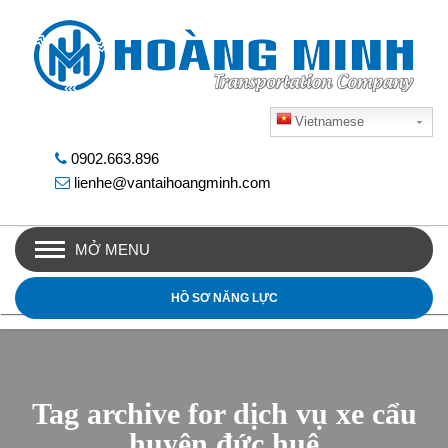
Vietnamese
0902.663.896
lienhe@vantaihoangminh.com
MỞ MENU
HỒ SƠ NĂNG LỰC
Tag archive for dịch vụ xe cẩu
huyện đức huệ